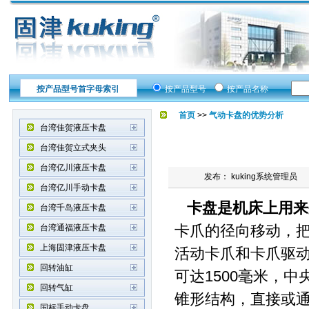
按产品型号首字母索引
按产品型号
按产品名称
首页
>>
气动卡盘的优势分析
台湾佳贺液压卡盘
台湾佳贺立式夹头
台湾亿川液压卡盘
发布： kuking系统管理员
台湾亿川手动卡盘
卡盘是机床上用来
台湾千岛液压卡盘
卡爪的径向移动，
台湾通福液压卡盘
上海固津液压卡盘
活动卡爪和卡爪驱动
回转油缸
可达1500毫米，
回转气缸
锥形结构，直接或
国标手动卡盘