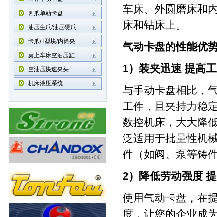
车床、外圆磨床和
四爪单动卡盘
床和钻床上。
油压生爪/油压硬爪
卡爪/T型块/内筒夹
气动卡盘
的性能优
桌上车床空油压缸
1）装夹迅速 提高
空油压快速夹头
机床液压系统
与手动卡盘相比，
工件，且夹持力稳
数控机床，大大降
泛适用于批量性机
件（如阀、泵等铸
2）降低劳动强度 
使用气动卡盘，在
度，让您的企业成