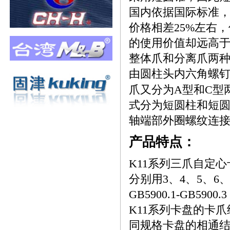
国内依据国际标准
价格相差
25%
左右，
的使用价值
却
远高
整体爪和分离爪两
由圆柱头内六角螺
爪又分为
A
型和
C
型
式分为短圆柱和短
轴端部外圈螺纹连
产品特点：
K11
系列三爪自定心
分别用
3
、
4
、
5
、
6
GB5900.1-GB5900.3
K11
系列卡盘的卡爪
同规格卡盘的相通