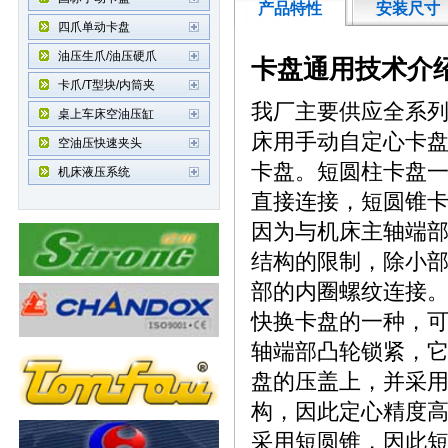
产品特性
安装尺寸
四爪单动卡盘
油压生爪/油压硬爪
卡盘
通用技术介
卡爪/T型块/内筒夹
我厂
主要
供应
全系
桌上车床空油压缸
床用手动自定心卡
空油压快速夹头
卡盘。短圆柱卡盘
机床液压系统
直接连接，短圆锥
因为与机床主轴端
结构的限制，除小
部的内圈螺纹连接
快换卡盘的一种，
轴端部凸轮
锁
紧，
盘的压盖上，并采
构，因此定心精度
采用短圆锥，因此